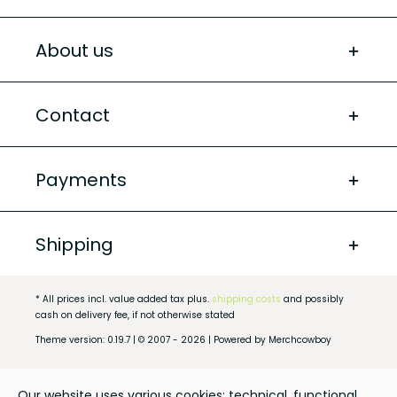
About us
Contact
Payments
Shipping
* All prices incl. value added tax plus.
shipping costs
and possibly
cash on delivery fee, if not otherwise stated
Theme version: 0.19.7 | © 2007 - 2026 | Powered by Merchcowboy
Our website uses various cookies: technical, functional,