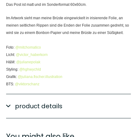
Das Post ist matt und im Sonderformat 60x60cm.
Im Artwork sieht man meine Brüste eingewickelt in irisierende Folie, an
meinen seitlichen Rippen sind die Enden der Folie zusammen gedreht, so
wird sie zu einem Bonbon-Papier und meine Brüste zu einer Süßigkeit.
Foto:
@mitchomatico
Licht:
@victor_haberkorn
H&M:
@julianepolak
Styling:
@hghwychld
Grafik:
@juliana.fischer.illustration
BTS:
@viktorschanz
product details
You might also like