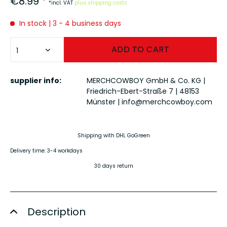
€8.99 *
*incl. VAT
plus shipping costs
In stock | 3 - 4 business days
ADD TO
CART
supplier info:
MERCHCOWBOY GmbH & Co. KG |
Friedrich-Ebert-Straße 7 | 48153
Münster |
info@merchcowboy.com
Shipping with DHL GoGreen
Delivery time: 3-4 workdays
30 days return
Description