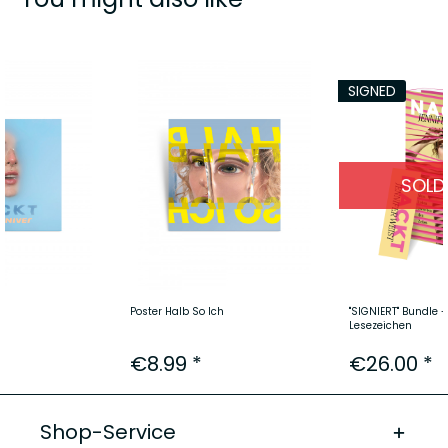
SIGNED
SOLD
Poster Halb So Ich
"SIGNIERT" Bundle 
Lesezeichen
€8.99 *
€26.00 *
Shop-Service