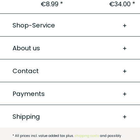
€8.99 *
€34.00 *
Shop-Service
About us
Contact
Payments
Shipping
* All prices incl. value added tax plus.
shipping costs
and possibly