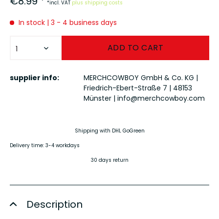
€8.99 *
*incl. VAT
plus shipping costs
In stock | 3 - 4 business days
ADD TO
CART
supplier info:
MERCHCOWBOY GmbH & Co. KG |
Friedrich-Ebert-Straße 7 | 48153
Münster |
info@merchcowboy.com
Shipping with DHL GoGreen
Delivery time: 3-4 workdays
30 days return
Description