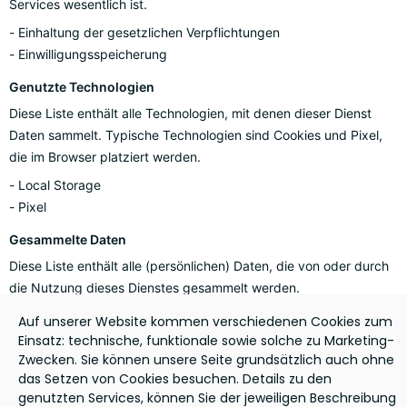
Services wesentlich ist.
Einhaltung der gesetzlichen Verpflichtungen
Einwilligungsspeicherung
Genutzte Technologien
Diese Liste enthält alle Technologien, mit denen dieser Dienst
Daten sammelt. Typische Technologien sind Cookies und Pixel,
die im Browser platziert werden.
Local Storage
Pixel
Gesammelte Daten
Diese Liste enthält alle (persönlichen) Daten, die von oder durch
die Nutzung dieses Dienstes gesammelt werden.
Opt-in- und Opt-out-Daten
Referrer URL
Auf unserer Website kommen verschiedenen Cookies zum
User Agent
Benutzereinstellungen
Einsatz: technische, funktionale sowie solche zu Marketing-
Zwecken. Sie können unsere Seite grundsätzlich auch ohne
Consent ID
Zeitpunkt der Einwilligung
das Setzen von Cookies besuchen. Details zu den
Einwilligungstyp
Template-Version
genutzten Services, können Sie der jeweiligen Beschreibung
Banner-Sprache
IP-Adresse