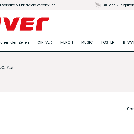
r Versand & Plastikfreie Verpackung
30 Tage Rückgaber
schen den Zeilen
GIN IVER
MERCH
MUSIC
POSTER
B-WA
o. KG
Sor