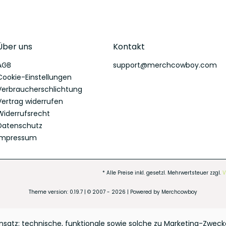
Über uns
Kontakt
AGB
support@merchcowboy.com
Cookie-Einstellungen
Verbraucherschlichtung
Vertrag widerrufen
Widerrufsrecht
Datenschutz
Impressum
* Alle Preise inkl. gesetzl. Mehrwertsteuer zzgl.
V
Theme version: 0.19.7 | © 2007 - 2026 | Powered by Merchcowboy
atz: technische, funktionale sowie solche zu Marketing-Zwecke