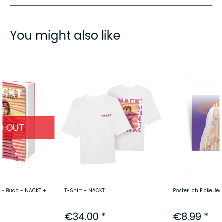
You might also like
D OUT
e - Buch - NACKT +
T-Shirt - NACKT
Poster Ich Ficke Je
€34.00 *
€8.99 *