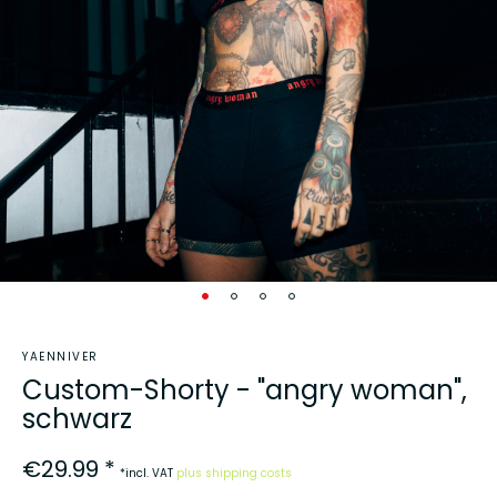
YAENNIVER
Custom-Shorty - "angry woman",
schwarz
€29.99 *
*incl. VAT
plus shipping costs