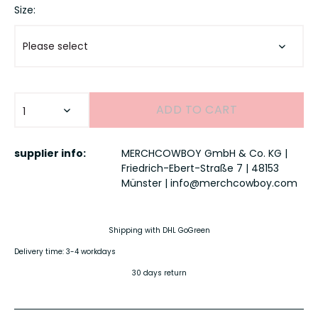
Size:
ADD TO
CART
supplier info:
MERCHCOWBOY GmbH & Co. KG |
Friedrich-Ebert-Straße 7 | 48153
Münster |
info@merchcowboy.com
Shipping with DHL GoGreen
Delivery time: 3-4 workdays
30 days return